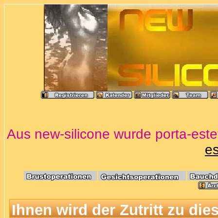
Aus new-silicone wurde porta-estet
es
Ihnen wird der Zutritt zu die