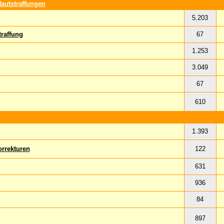
autstraffungen
5.203
raffung
67
1.253
3.049
67
610
1.393
orrekturen
122
631
936
84
897