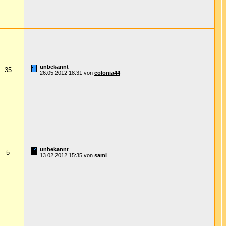
unbekannt
35
26.05.2012
18:31
von
colonia44
unbekannt
5
13.02.2012
15:35
von
sami