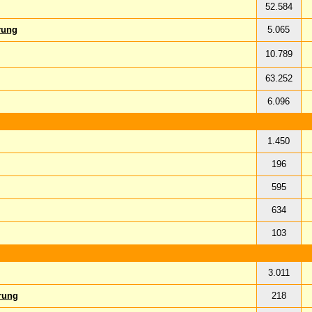
52.584
rung
5.065
10.789
63.252
6.096
1.450
196
595
634
103
3.011
rung
218