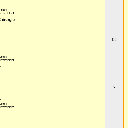
orten.
ft wählen!
Chirurgie
133
orten.
ft wählen!
e
5
n
orten.
ft wählen!