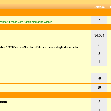
Beiträge
7
akzeptiert Emails vom Admin sind ganz wichtig.
34.084
6
 über
10230
Vorher-Nachher- Bilder unserer Mitglieder ansehen.
3
1
79
19
enrat
2
1