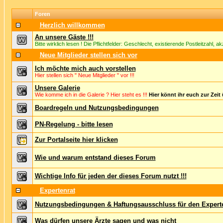
Foren
Herzlich willkommen
An unsere Gäste !!!
Bitte wirklich lesen ! Die Pflichtfelder: Geschlecht, existierende Postleitzahl, 
Neue Mitglieder stellen sich vor
Ich möchte mich auch vorstellen
Hier stellen sich " Neue Mitglieder " vor !!!
Unsere Galerie
Wie komme ich in die Galerie ? Hier steht es !!!
Hier könnt ihr euch zur Zeit
Boardregeln und Nutzungsbedingungen
PN-Regelung - bitte lesen
Zur Portalseite hier klicken
Wie und warum entstand dieses Forum
Wichtige Info für jeden der dieses Forum nutzt !!!
Expertenrat
Nutzungsbedingungen & Haftungsausschluss für den Expert
Was dürfen unsere Ärzte sagen und was nicht