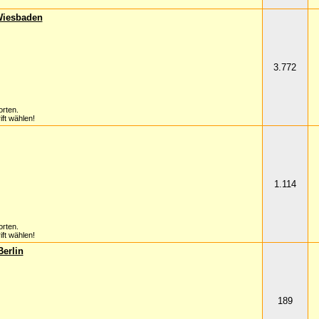
 Wiesbaden
3.772
orten.
ft wählen!
1.114
orten.
ft wählen!
Berlin
189