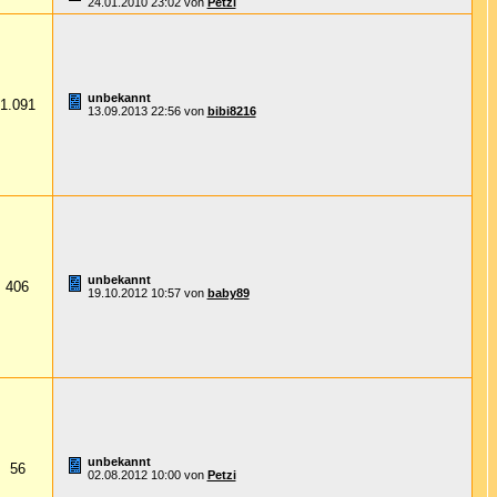
24.01.2010
23:02
von
Petzi
unbekannt
1.091
13.09.2013
22:56
von
bibi8216
unbekannt
406
19.10.2012
10:57
von
baby89
unbekannt
56
02.08.2012
10:00
von
Petzi