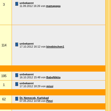
unbekannt
3
11.09.2012
16:26
von
mamagaga
unbekannt
114
17.10.2012
16:12
von
binebinchen1
unbekannt
195
16.10.2012
15:48
von
BabeNikita
unbekannt
1
17.10.2012
18:29
von
missi
Dr. Nemecek, Karlsbad
62
07.05.2012
10:58
von
Petzi