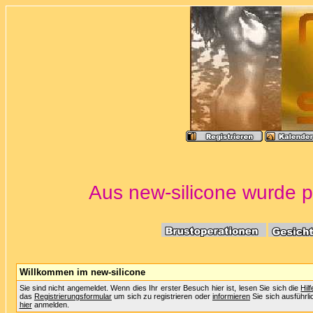
Aus new-silicone wurde po
Willkommen im new-silicone
Sie sind nicht angemeldet. Wenn dies Ihr erster Besuch hier ist, lesen Sie sich die
Hil
das
Registrierungsformular
um sich zu registrieren oder
informieren
Sie sich ausführli
hier
anmelden.