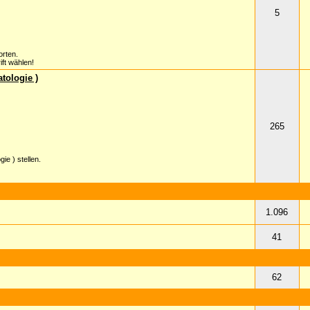
5
orten.
ft wählen!
tologie )
265
e ) stellen.
1.096
41
62