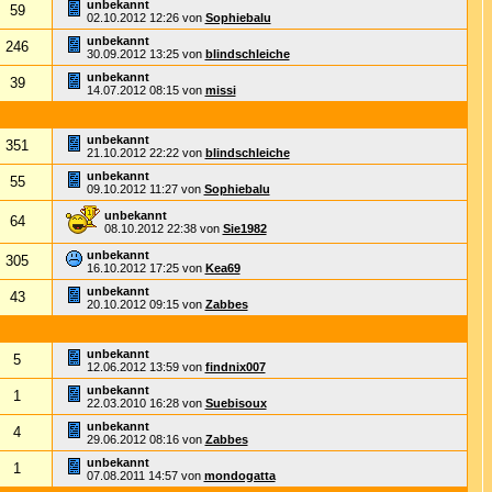
unbekannt
59
02.10.2012
12:26
von
Sophiebalu
unbekannt
246
30.09.2012
13:25
von
blindschleiche
unbekannt
39
14.07.2012
08:15
von
missi
unbekannt
351
21.10.2012
22:22
von
blindschleiche
unbekannt
55
09.10.2012
11:27
von
Sophiebalu
unbekannt
64
08.10.2012
22:38
von
Sie1982
unbekannt
305
16.10.2012
17:25
von
Kea69
unbekannt
43
20.10.2012
09:15
von
Zabbes
unbekannt
5
12.06.2012
13:59
von
findnix007
unbekannt
1
22.03.2010
16:28
von
Suebisoux
unbekannt
4
29.06.2012
08:16
von
Zabbes
unbekannt
1
07.08.2011
14:57
von
mondogatta