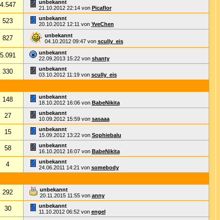
unbekannt
4.547
21.10.2012
22:14
von
Picaflor
unbekannt
523
20.10.2012
12:11
von
YveChen
unbekannt
827
04.10.2012
09:47
von
scully_eis
unbekannt
5.091
22.09.2013
15:22
von
shanty
unbekannt
330
03.10.2012
11:19
von
scully_eis
unbekannt
148
18.10.2012
16:06
von
BabeNikita
unbekannt
27
10.09.2012
15:59
von
sasaaa
unbekannt
15
15.09.2012
13:22
von
Sophiebalu
unbekannt
58
16.10.2012
16:07
von
BabeNikita
unbekannt
4
24.06.2011
14:21
von
somebody
unbekannt
292
20.11.2015
11:55
von
anny
unbekannt
30
11.10.2012
06:52
von
engel