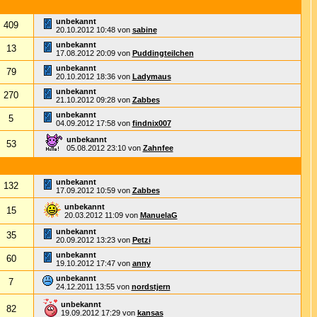
unbekannt
409
20.10.2012
10:48
von
sabine
unbekannt
13
17.08.2012
20:09
von
Puddingteilchen
unbekannt
79
20.10.2012
18:36
von
Ladymaus
unbekannt
270
21.10.2012
09:28
von
Zabbes
unbekannt
5
04.09.2012
17:58
von
findnix007
unbekannt
53
05.08.2012
23:10
von
Zahnfee
unbekannt
132
17.09.2012
10:59
von
Zabbes
unbekannt
15
20.03.2012
11:09
von
ManuelaG
unbekannt
35
20.09.2012
13:23
von
Petzi
unbekannt
60
19.10.2012
17:47
von
anny
unbekannt
7
24.12.2011
13:55
von
nordstjern
unbekannt
82
19.09.2012
17:29
von
kansas