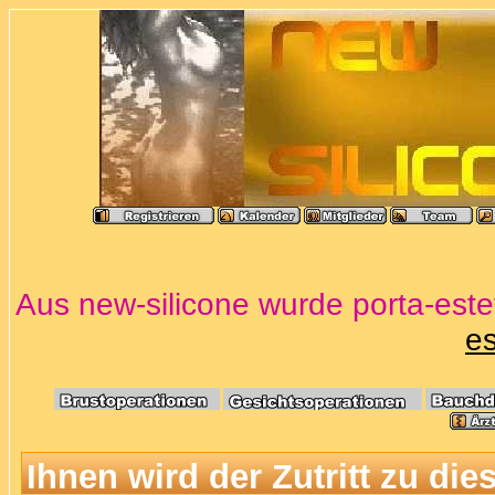
Aus new-silicone wurde porta-estet
es
Ihnen wird der Zutritt zu die