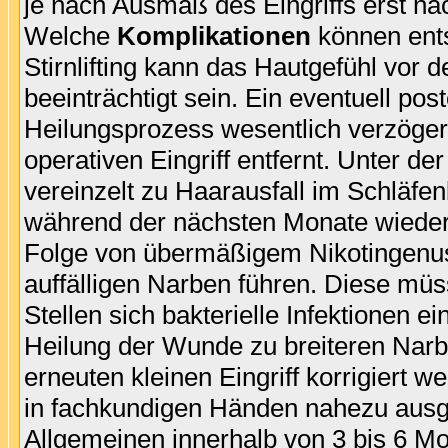
je nach Ausmaß des Eingriffs erst na
Welche
Komplikationen
können ent
Stirnlifting kann das Hautgefühl vor d
beeinträchtigt sein. Ein eventuell po
Heilungsprozess wesentlich verzöger
operativen Eingriff entfernt. Unter 
vereinzelt zu Haarausfall im Schläf
während der nächsten Monate wieder
Folge von übermäßigem Nikotingen
auffälligen Narben führen. Diese mü
Stellen sich bakterielle Infektionen e
Heilung der Wunde zu breiteren Narb
erneuten kleinen Eingriff korrigiert 
in fachkundigen Händen nahezu ausge
Allgemeinen innerhalb von 3 bis 6 Mo