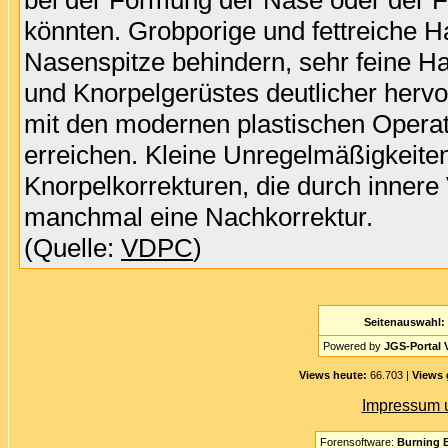
bei der Formung der Nase oder der 
könnten. Grobporige und fettreiche H
Nasenspitze behindern, sehr feine H
und Knorpelgerüstes deutlicher hervo
mit den modernen plastischen Opera
erreichen. Kleine Unregelmäßigkeite
Knorpelkorrekturen, die durch inner
manchmal eine Nachkorrektur.
(Quelle:
VDPC
)
Seitenauswahl:
Powered by
JGS-Portal V
Views heute:
66.703 |
Views 
Impressum 
Forensoftware:
Burning B