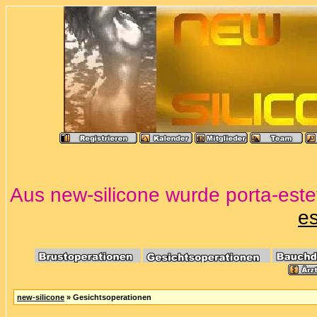
Aus new-silicone wurde porta-estet
es
new-silicone
» Gesichtsoperationen