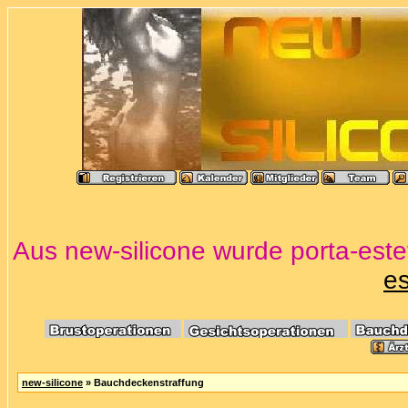
Aus new-silicone wurde porta-estet
es
new-silicone
» Bauchdeckenstraffung