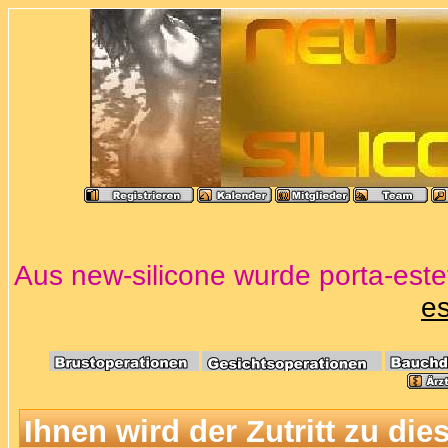
Aus new-silicone wurde porta-estet
es
Ihnen wird der Zutritt zu die